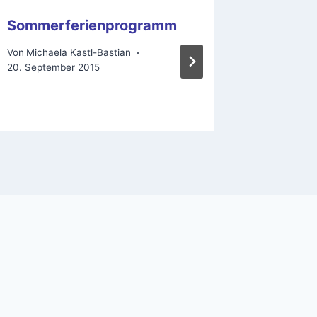
Sommerferienprogramm
Trotz T
Sportb
Von
Michaela Kastl-Bastian
20. September 2015
Von
Michae
25. Oktobe