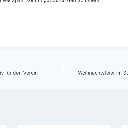
viel Spaß. Kommt gut durch den Sommer!!!
gation
iv für den Verein
Weihnachtsfeier im S