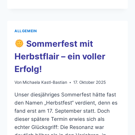
UNSERE
JUNGS
SUCHEN
EIN
NEUES
ALLGEMEIN
TRAINER-
DUO!
Sommerfest mit
Herbstflair – ein voller
Erfolg!
Von
Michaela Kastl-Bastian
17. Oktober 2025
Unser diesjähriges Sommerfest hätte fast
den Namen „Herbstfest“ verdient, denn es
fand erst am 17. September statt. Doch
dieser spätere Termin erwies sich als
echter Glücksgriff: Die Resonanz war