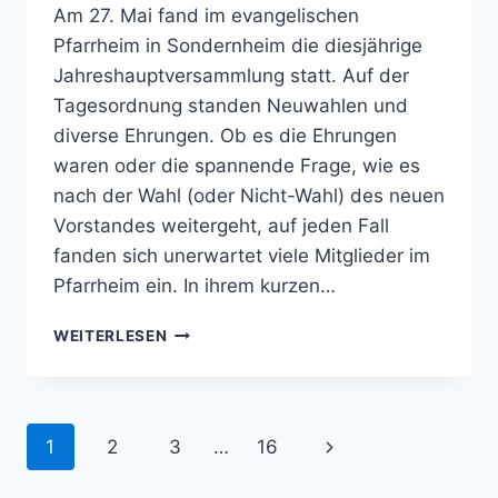
Am 27. Mai fand im evangelischen
Pfarrheim in Sondernheim die diesjährige
Jahreshauptversammlung statt. Auf der
Tagesordnung standen Neuwahlen und
diverse Ehrungen. Ob es die Ehrungen
waren oder die spannende Frage, wie es
nach der Wahl (oder Nicht-Wahl) des neuen
Vorstandes weitergeht, auf jeden Fall
fanden sich unerwartet viele Mitglieder im
Pfarrheim ein. In ihrem kurzen…
JAHRESHAUPTVERSAMMLUNG
WEITERLESEN
Seitennavigation
Nächste
1
2
3
…
16
Seite