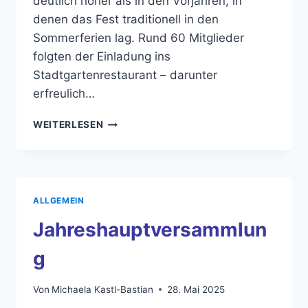
deutlich höher als in den Vorjahren, in
denen das Fest traditionell in den
Sommerferien lag. Rund 60 Mitglieder
folgten der Einladung ins
Stadtgartenrestaurant – darunter
erfreulich…
WEITERLESEN
SOMMERFEST
MIT
HERBSTFLAIR
–
EIN
ALLGEMEIN
VOLLER
ERFOLG!
Jahreshauptversammlun
g
Von
Michaela Kastl-Bastian
28. Mai 2025