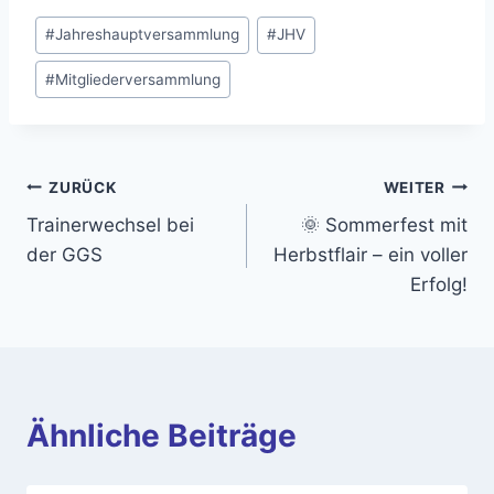
Schlagworte:
#
Jahreshauptversammlung
#
JHV
#
Mitgliederversammlung
Beitragsnavigation
ZURÜCK
WEITER
Trainerwechsel bei
🌞 Sommerfest mit
der GGS
Herbstflair – ein voller
Erfolg!
Ähnliche Beiträge