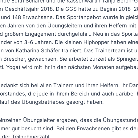
zende Edith Schäfer und die Kassenwartin Tanja Beron-
m Geschäftsjahr 2018. Die GGS hatte zu Beginn 2018 2
r und 148 Erwachsene. Das Sportangebot wurde in gle
en Jahren von den Übungsleitern und ihren Helfern mit 
nd großem Engagement durchgeführt. Neu in das Sport
inder von 3-6 Jahren. Die kleinen Hiphopper haben ein
 von Katharina Schäfer trainiert. Das Trainerteam ist u
n Brescher, gewachsen. Sie arbeitet zurzeit als Springer
l. Yoga) wird mit ihr in den nächsten Monaten aufgebau
edankt sich bei allen Trainern und ihren Helfern. Ihr Da
orstandes, die jede in ihrem Bereich und auch darüber 
lauf des Übungsbetriebes gesorgt haben.
 einzelnen Übungsleiter ergaben, dass die Übungsstund
mer gut besucht sind. Bei den Erwachsenen gibt es deu
der Teilnehmerzahl.