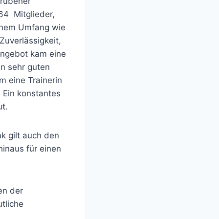
Grübener
64 Mitglieder,
ichem Umfang wie
Zuverlässigkeit,
angebot kam eine
en sehr guten
m eine Trainerin
. Ein konstantes
t.
nk gilt auch den
hinaus für einen
en der
tliche