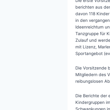
Die erste Vorsit
berichten aus de
davon 118 Kinde
in den vergangen
Ideenreichtum u
Tanzgruppe für K
Zulauf und werden
mit Lizenz, Marle
Sportangebot (evt
Die Vorsitzende b
Mitgliedern des V
reibungslosen Ab
Die Berichte der
Kindergruppen im
Schwankungen in 