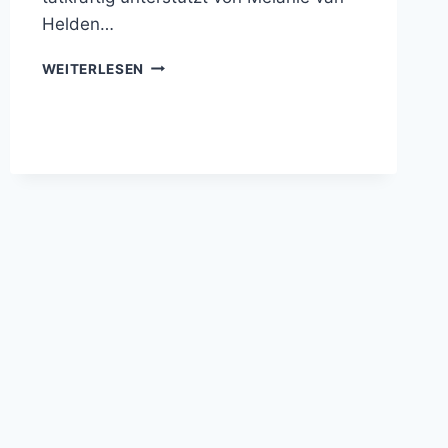
Helden…
SO
WEITERLESEN
GEHT
ES
WEITER
IM
BUBENTURNEN!