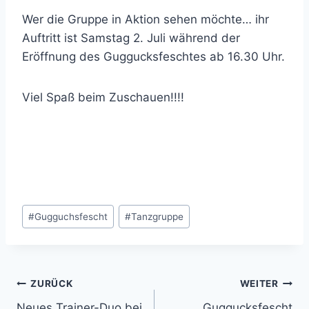
Wer die Gruppe in Aktion sehen möchte… ihr
Auftritt ist Samstag 2. Juli während der
Eröffnung des Guggucksfeschtes ab 16.30 Uhr.
Viel Spaß beim Zuschauen!!!!
Schlagworte:
#
Gugguchsfescht
#
Tanzgruppe
Beitragsnavigation
ZURÜCK
WEITER
Neues Trainer-Duo bei
Guggucksfescht