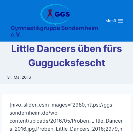
Zum
Inhalt
springen
Menü
Gymnastikgruppe Sondernheim
e.V.
Little Dancers üben fürs
Guggucksfescht
31. Mai 2016
[nivo_slider_esm images=“2980,https://ggs-
sondernheim.de/wp-
content/uploads/2016/05/Proben_Little_Dancer
s_2016.jpg,Proben_Little_Dancers_2016;2979,h