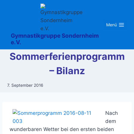
Zum
Inhalt
springen
Menü
Gymnastikgruppe Sondernheim
e.V.
Sommerferienprogramm
– Bilanz
7. September 2016
Nach
dem
wunderbaren Wetter bei den ersten beiden