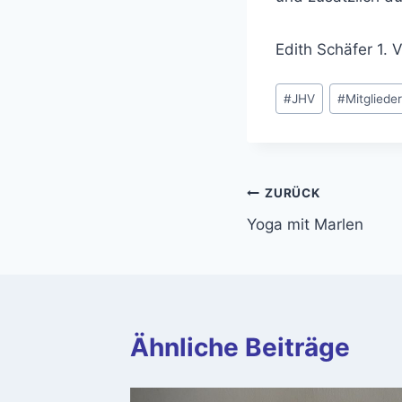
Edith Schäfer 1. 
Schlagworte:
#
JHV
#
Mitglied
Beitragsnavi
ZURÜCK
Yoga mit Marlen
Ähnliche Beiträge