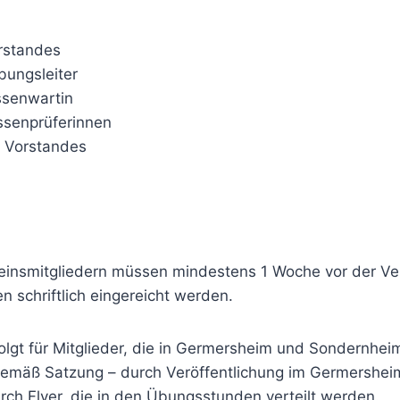
orstandes
bungsleiter
ssenwartin
assenprüferinnen
s Vorstandes
einsmitgliedern müssen mindestens 1 Woche vor der V
en schriftlich eingereicht werden.
folgt für Mitglieder, die in Germersheim und Sondernhe
 gemäß Satzung – durch Veröffentlichung im Germershei
rch Flyer, die in den Übungsstunden verteilt werden.