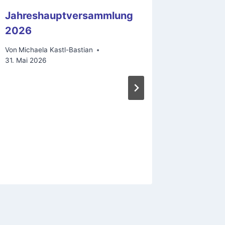
Jahreshauptversammlung
Mitgli
2026
2020
Von
Michaela Kastl-Bastian
Von
Michae
31. Mai 2026
1. August 