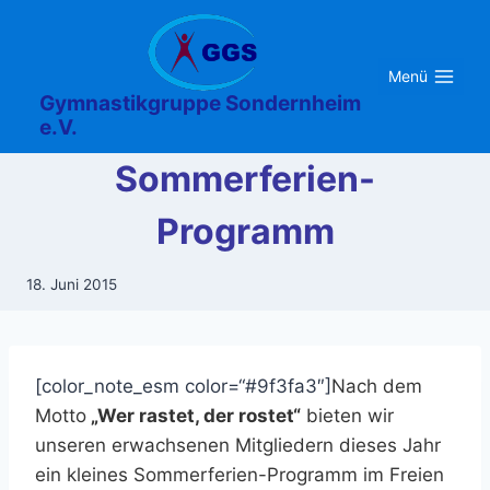
Zum
Inhalt
springen
Menü
Gymnastikgruppe Sondernheim
e.V.
Sommerferien-
Programm
18. Juni 2015
[color_note_esm color=“#9f3fa3″]
Nach dem
Motto
„Wer rastet, der rostet“
bieten wir
unseren erwachsenen Mitgliedern dieses Jahr
ein kleines Sommerferien-Programm im Freien